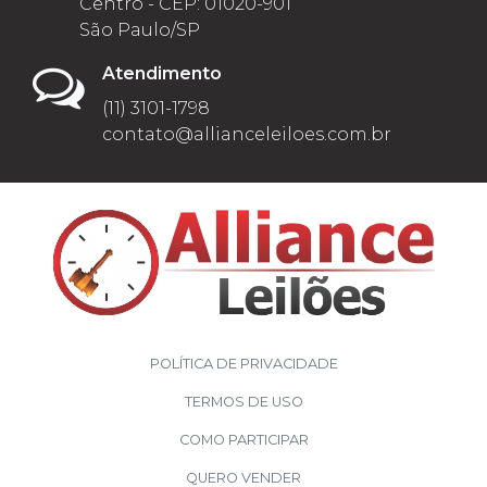
Centro - CEP: 01020-901
São Paulo/SP
Atendimento
(11) 3101-1798
contato@allianceleiloes.com.br
POLÍTICA DE PRIVACIDADE
TERMOS DE USO
COMO PARTICIPAR
QUERO VENDER