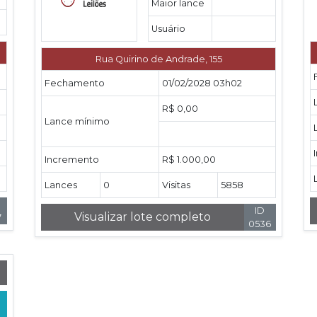
Maior lance
Usuário
Rua Quirino de Andrade, 155
Fechamento
01/02/2028 03h02
R$ 0,00
Lance mínimo
Incremento
R$ 1.000,00
Lances
0
Visitas
5858
ID
Visualizar lote completo
7
0536