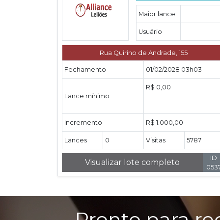
Maior lance
Usuário
Rua Quirino de Andrade, 155
Fechamento
01/02/2028 03h03
R$ 0,00
Lance mínimo
Incremento
R$ 1.000,00
Lances
0
Visitas
5787
ID
Visualizar lote completo
053
Pronto para re