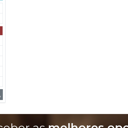
7
ceber as
melhores op