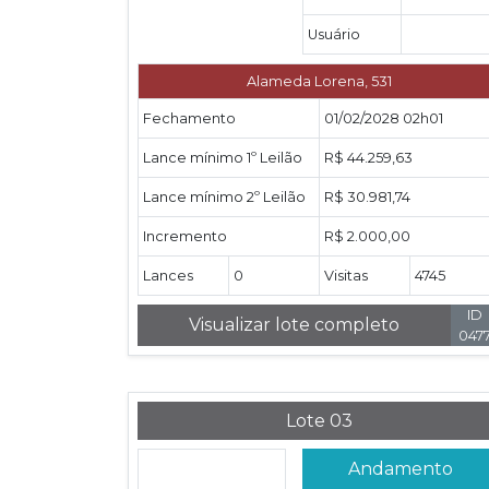
Usuário
Alameda Lorena, 531
Fechamento
01/02/2028 02h01
Lance mínimo 1º Leilão
R$ 44.259,63
Lance mínimo 2º Leilão
R$ 30.981,74
Incremento
R$ 2.000,00
Lances
0
Visitas
4745
ID
Visualizar lote completo
047
Lote 03
Andamento