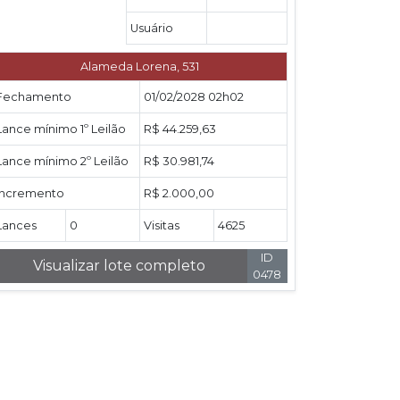
Usuário
Alameda Lorena, 531
Fechamento
01/02/2028 02h02
Lance mínimo 1º Leilão
R$ 44.259,63
Lance mínimo 2º Leilão
R$ 30.981,74
Incremento
R$ 2.000,00
Lances
0
Visitas
4625
ID
Visualizar lote completo
0478