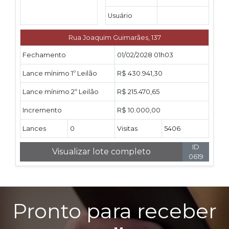
Usuário
Rua Joaquim Guimarães, 137
Fechamento
01/02/2028 01h03
Lance mínimo 1º Leilão
R$ 430.941,30
Lance mínimo 2º Leilão
R$ 215.470,65
Incremento
R$ 10.000,00
Lances
0
Visitas
5406
ID
Visualizar lote completo
0619
Pronto para receber