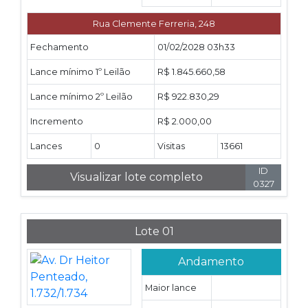
Rua Clemente Ferreria, 248
Fechamento
01/02/2028 03h33
Lance mínimo 1º Leilão
R$ 1.845.660,58
Lance mínimo 2º Leilão
R$ 922.830,29
Incremento
R$ 2.000,00
Lances
0
Visitas
13661
ID
Visualizar lote completo
0327
Lote 01
Andamento
Maior lance