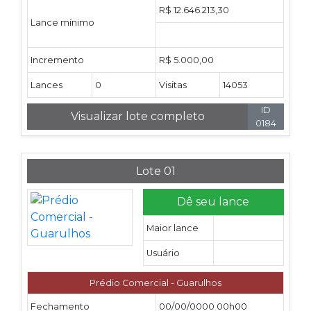
R$ 12.646.213,30
Lance mínimo
Incremento
R$ 5.000,00
Lances
0
Visitas
14053
ID
Visualizar lote completo
0184
Lote 01
Dê seu lance
Maior lance
Usuário
Prédio Comercial - Guarulhos
Fechamento
00/00/0000 00h00