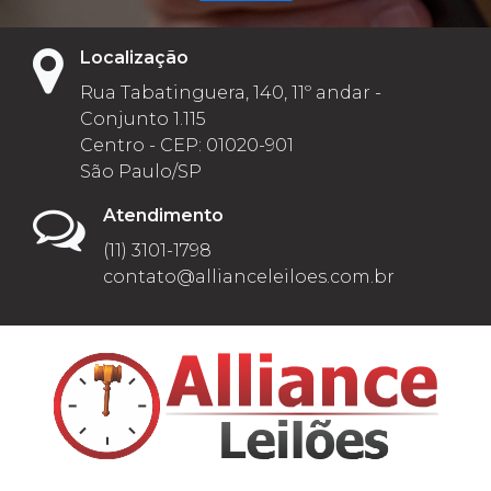
Localização
Rua Tabatinguera, 140, 11º andar -
Conjunto 1.115
Centro - CEP: 01020-901
São Paulo/SP
Atendimento
(11) 3101-1798
contato@allianceleiloes.com.br