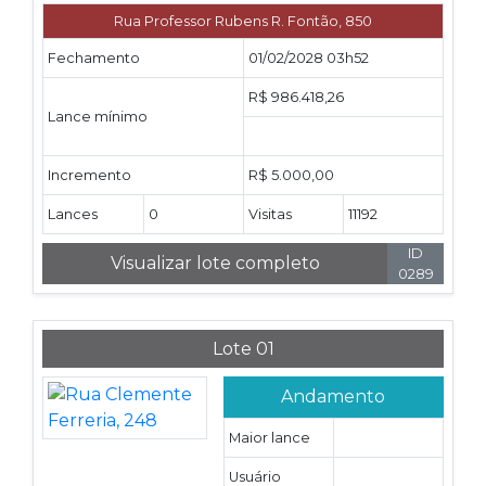
Rua Professor Rubens R. Fontão, 850
Fechamento
01/02/2028 03h52
R$ 986.418,26
Lance mínimo
Incremento
R$ 5.000,00
Lances
0
Visitas
11192
ID
Visualizar lote completo
0289
Lote 01
Andamento
Maior lance
Usuário