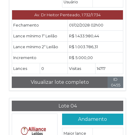
Usuário
Av. Dr Heitor Penteado, 1.732/1.734
Fechamento
01/02/2028 02h00
Lance mínimo 1º Leilão
R$ 1.433.980,44
Lance mínimo 2º Leilão
R$ 1.003.786,31
Incremento
R$ 5.000,00
Lances
0
Visitas
14717
ID
Visualizar lote completo
0455
Lote 04
Andamento
Maior lance