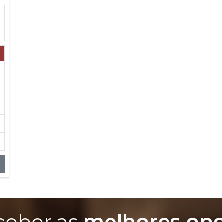
8
ceber as
melhores op