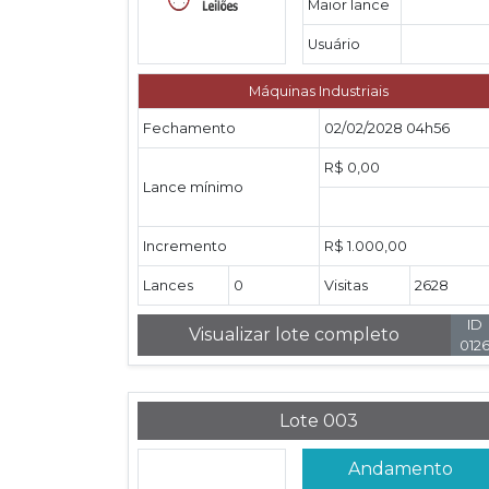
Maior lance
Usuário
Máquinas Industriais
Fechamento
02/02/2028 04h56
R$ 0,00
Lance mínimo
Incremento
R$ 1.000,00
Lances
0
Visitas
2628
ID
Visualizar lote completo
012
Lote 003
Andamento