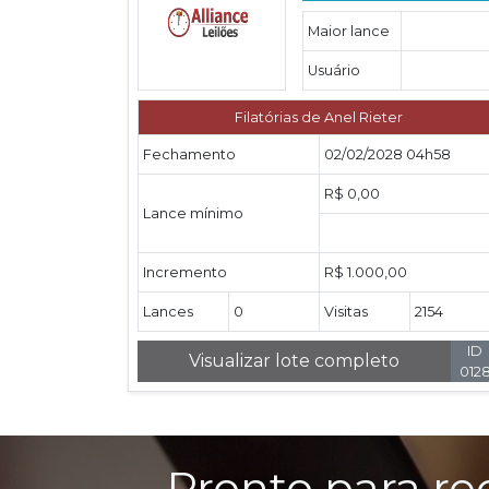
Maior lance
Usuário
Filatórias de Anel Rieter
Fechamento
02/02/2028 04h58
R$ 0,00
Lance mínimo
Incremento
R$ 1.000,00
Lances
0
Visitas
2154
ID
Visualizar lote completo
012
Pronto para re