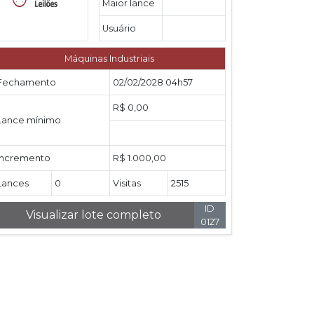
Maior lance
Usuário
Máquinas Industriais
Fechamento
02/02/2028 04h57
R$ 0,00
Lance mínimo
Incremento
R$ 1.000,00
Lances
0
Visitas
2515
ID
Visualizar lote completo
0127