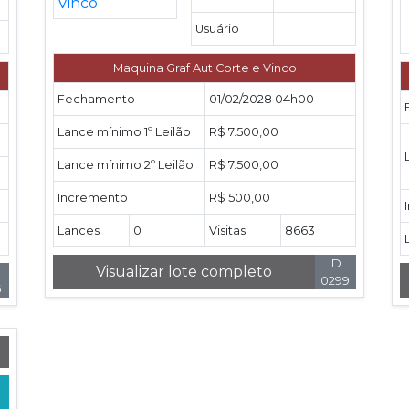
Usuário
Maquina Graf Aut Corte e Vinco
Fechamento
01/02/2028 04h00
Lance mínimo 1º Leilão
R$ 7.500,00
Lance mínimo 2º Leilão
R$ 7.500,00
Incremento
R$ 500,00
Lances
0
Visitas
8663
ID
Visualizar lote completo
0299
6