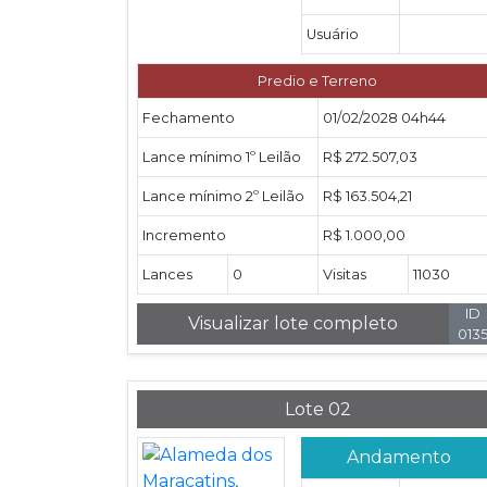
Usuário
Predio e Terreno
Fechamento
01/02/2028 04h44
Lance mínimo 1º Leilão
R$ 272.507,03
Lance mínimo 2º Leilão
R$ 163.504,21
Incremento
R$ 1.000,00
Lances
0
Visitas
11030
ID
Visualizar lote completo
013
Lote 02
Andamento