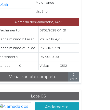
Maior lance
Usuário
Alameda dos Maracatins, 1.435
Fechamento
01/02/2028 04h21
Lance mínimo 1º Leilão
R$ 323.864,29
Lance mínimo 2º Leilão
R$ 386.193,71
Incremento
R$ 5.000,00
Lances
0
Visitas
3572
ID
Visualizar lote completo
0212
Lote 06
Andamento