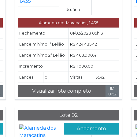
Usuário
Alameda dos Maracatins, 1.435
Fechamento
01/02/2028 05h13
Lance mínimo 1º Leilão
R$ 424.435,42
Lance mínimo 2º Leilão
R$ 468.900,41
Incremento
R$ 1.000,00
Lances
0
Visitas
3542
ID
Visualizar lote completo
5
0152
Lote 02
Andamento