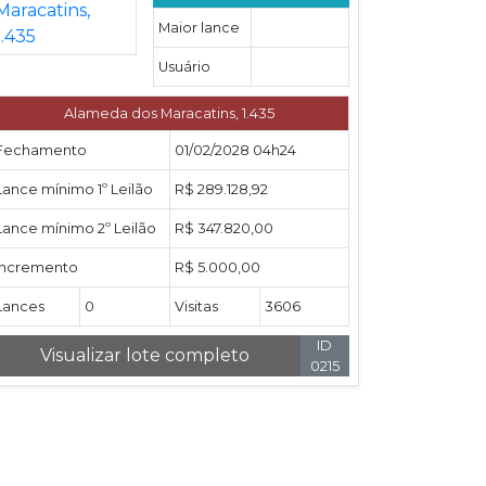
Maior lance
Usuário
Alameda dos Maracatins, 1.435
Fechamento
01/02/2028 04h24
Lance mínimo 1º Leilão
R$ 289.128,92
Lance mínimo 2º Leilão
R$ 347.820,00
Incremento
R$ 5.000,00
Lances
0
Visitas
3606
ID
Visualizar lote completo
0215