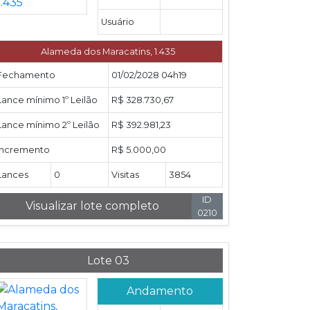
Usuário
Alameda dos Maracatins, 1.435
Fechamento
01/02/2028 04h19
Lance mínimo 1º Leilão
R$ 328.730,67
Lance mínimo 2º Leilão
R$ 392.981,23
Incremento
R$ 5.000,00
Lances
0
Visitas
3854
ID
Visualizar lote completo
0210
Lote 03
Andamento