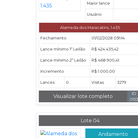
Maior lance
Usuário
Alameda dos Maracatins, 1.435
Fechamento
01/02/2028 05h14
Lance mínimo 1º Leilão
R$ 424.435,42
Lance mínimo 2º Leilão
R$ 468.900,41
Incremento
R$ 1.000,00
Lances
0
Visitas
3279
ID
Visualizar lote completo
015
Lote 04
Andamento