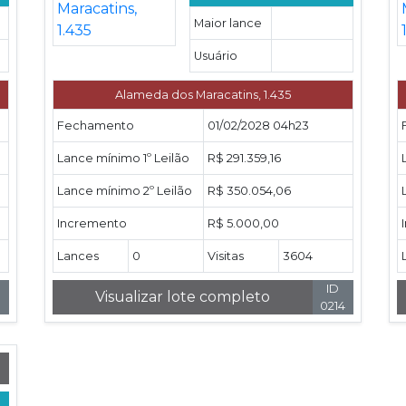
Maior lance
Usuário
Alameda dos Maracatins, 1.435
Fechamento
01/02/2028 04h23
Lance mínimo 1º Leilão
R$ 291.359,16
Lance mínimo 2º Leilão
R$ 350.054,06
Incremento
R$ 5.000,00
Lances
0
Visitas
3604
ID
Visualizar lote completo
3
0214