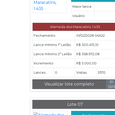
Maior lance
Usuário
Alameda dos Maracatins, 1.435
Fechamento
01/02/2028 04h22
Lance mínimo 1º Leilão
R$ 300.472,10
Lance mínimo 2º Leilão
R$ 358.972,08
Incremento
R$ 5.000,00
Lances
0
Visitas
3570
ID
Visualizar lote completo
021
Lote 07