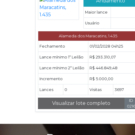
Andamento
Maior lance
Usuário
Alameda dos Maracatins, 1.435
Fechamento
01/02/2028 04h25
Lance mínimo 1º Leilão
R$ 293.310,07
Lance mínimo 2º Leilão
R$ 446.849,48
Incremento
R$ 5.000,00
Lances
0
Visitas
3697
ID
Visualizar lote completo
021