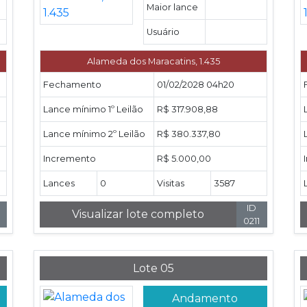
Maior lance
Usuário
Alameda dos Maracatins, 1.435
Fechamento
01/02/2028 04h20
Lance mínimo 1º Leilão
R$ 317.908,88
Lance mínimo 2º Leilão
R$ 380.337,80
Incremento
R$ 5.000,00
Lances
0
Visitas
3587
ID
Visualizar lote completo
3
0211
Lote 05
Andamento