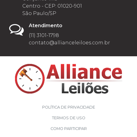
Centro - CEP: 01020-901
São Paulo/SP
Atendimento
(11) 3101-1798
contato@allianceleiloes.com.br
POLÍTICA DE PRIVACIDADE
TERMOS DE USO
COMO PARTICIPAR