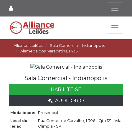
Alliance Leilões
Sala Comercial - Indianópolis
Alameda dos Maracatins, 1.435
Sala Comercial - Indianópolis
HABILITE-SE
AUDITÓRIO
Modalidade:
Presencial
Local do
Rua Gomes de Carvalho, 1.306 - Cjto 121 - Vila
leilão:
Olimpia - SP