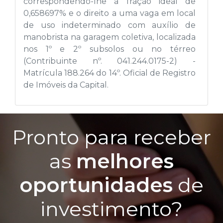
correspondendo-lhe a fração ideal de
0,658697% e o direito a uma vaga em local
de uso indeterminado com auxílio de
manobrista na garagem coletiva, localizada
nos 1º e 2º subsolos ou no térreo
(Contribuinte nº. 041.244.0175-2) -
Matrícula 188.264 do 14º. Oficial de Registro
de Imóveis da Capital.
Pronto para receber
as
melhores
oportunidades
de
investimento?