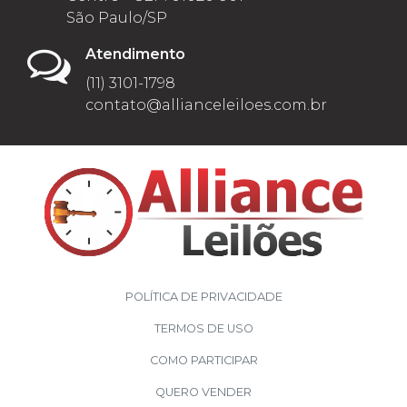
São Paulo/SP
Atendimento
(11) 3101-1798
contato@allianceleiloes.com.br
POLÍTICA DE PRIVACIDADE
TERMOS DE USO
COMO PARTICIPAR
QUERO VENDER