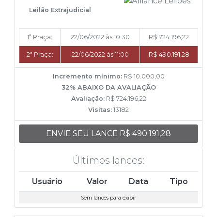
Leilão Extrajudicial
1ª Praça:
22/06/2022 às 10:30
R$ 724.196,22
2ª Praça:
22/06/2022 às 11:00
R$ 490.191,28
Incremento mínimo:
R$ 10.000,00
32% ABAIXO DA AVALIAÇÃO
Avaliação:
R$ 724.196,22
Visitas:
13182
ENVIE SEU LANCE R$ 490.191,28
Últimos lances:
Usuário
Valor
Data
Tipo
Sem lances para exibir