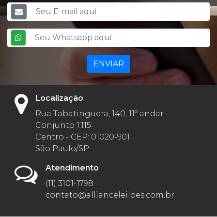
ENVIAR
Localização
Rua Tabatinguera, 140, 11º andar -
Conjunto 1.115
Centro - CEP: 01020-901
São Paulo/SP
Atendimento
(11) 3101-1798
contato@allianceleiloes.com.br