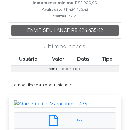
Incremento mínimo:
R$ 1.000,00
Avaliação:
R$ 424.435,42
Visitas:
3285
ENVIE SEU LANCE R$ 424.435,42
Últimos lances:
Usuário
Valor
Data
Tipo
Sem lances para exibir
Compartilhe esta oportunidade:
Anterior
Próximo
Edital do leilão