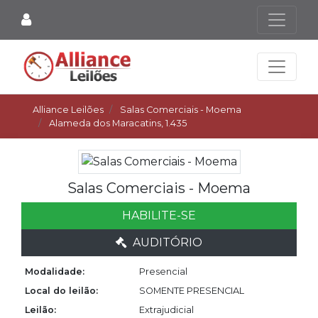
Alliance Leilões
Salas Comerciais - Moema
Alameda dos Maracatins, 1.435
Salas Comerciais - Moema
HABILITE-SE
AUDITÓRIO
Modalidade:
Presencial
Local do leilão:
SOMENTE PRESENCIAL
Leilão:
Extrajudicial