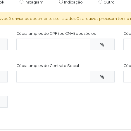
ok
Instagram
Indicação
Outro
s você enviar os documentos solicitados.Os arquivos precisam ter n
Cópia simples do CPF (ou CNH) dos sócios
Cóp
Cópia simples do Contrato Social
Cóp