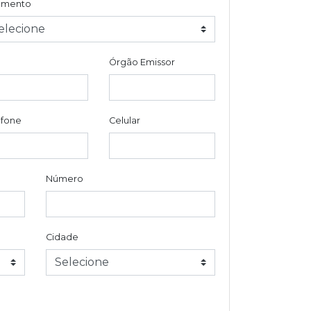
gmento
Órgão Emissor
efone
Celular
Número
Cidade